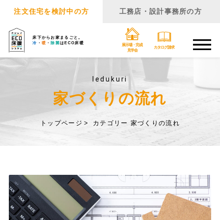
注文住宅を検討中の方
工務店・設計事務所の方
床下からお家まるごと。
冷
・
暖
・
除菌
はECO床暖
展示場・完成
カタログ請求
見学会
Iedukuri
家づくりの流れ
トップページ
カテゴリー 家づくりの流れ