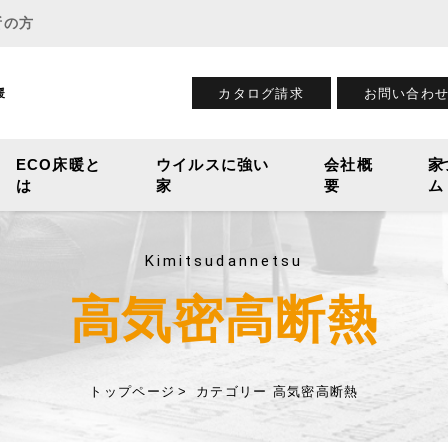
所の方
カタログ請求
お問い合わ
暖
ECO床暖と
ウイルスに強い
会社概
家
は
家
要
ム
Kimitsudannetsu
高気密高断熱
トップページ
カテゴリー 高気密高断熱