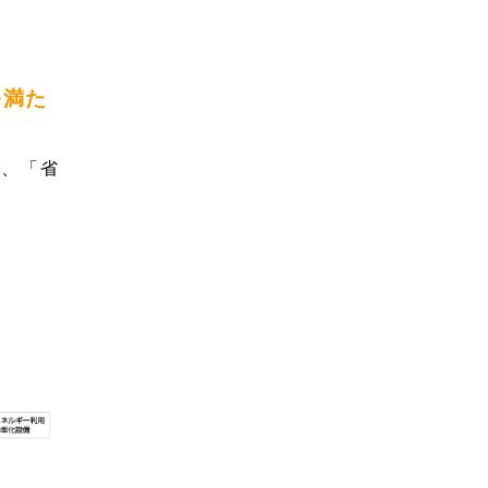
向
を満た
は、「省