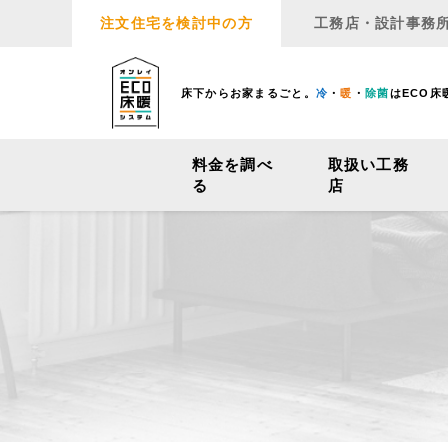
注文住宅を検討中の方
工務店・設計事務
床下からお家まるごと。
冷
・
暖
・
除菌
はECO床
料金を調べ
取扱い工務
る
店