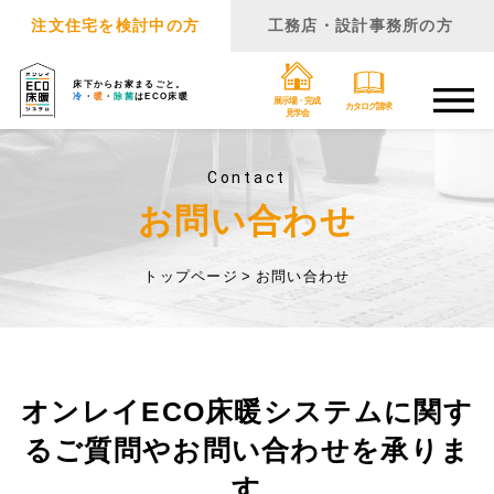
注文住宅を検討中の方
工務店・設計事務所の方
床下からお家まるごと。
冷
・
暖
・
除菌
はECO床暖
展示場・完成
カタログ請求
見学会
Contact
お問い合わせ
トップページ
お問い合わせ
オンレイECO床暖システムに関す
るご質問や
お問い合わせを承りま
す