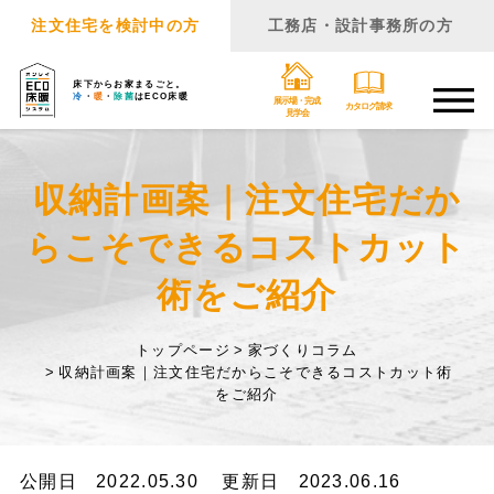
注文住宅を検討中の方
工務店・設計事務所の方
床下からお家まるごと。
冷
・
暖
・
除菌
はECO床暖
展示場・完成
カタログ請求
見学会
収納計画案｜注文住宅だか
らこそできるコストカット
術をご紹介
トップページ
家づくりコラム
収納計画案｜注文住宅だからこそできるコストカット術
をご紹介
公開日 2022.05.30
更新日 2023.06.16