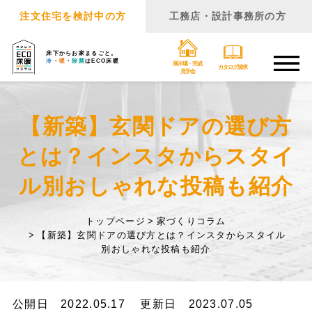
注文住宅を検討中の方
工務店・設計事務所の方
床下からお家まるごと。
冷
・
暖
・
除菌
はECO床暖
展示場・完成
カタログ請求
見学会
【新築】玄関ドアの選び方
とは？インスタからスタイ
ル別おしゃれな投稿も紹介
トップページ
家づくりコラム
【新築】玄関ドアの選び方とは？インスタからスタイル
別おしゃれな投稿も紹介
公開日 2022.05.17
更新日 2023.07.05