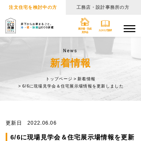
注文住宅を検討中の方
工務店・設計事務所の方
床下からお家まるごと。
冷
・
暖
・
除菌
はECO床暖
展示場・完成
カタログ請求
見学会
News
新着情報
トップページ
新着情報
6/6に現場見学会＆住宅展示場情報を更新しました
更新日 2022.06.06
6/6に現場見学会＆住宅展示場情報を更新