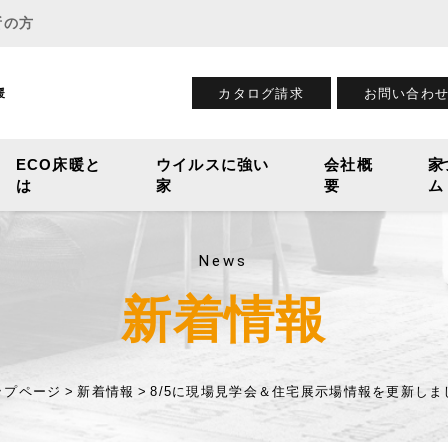
所の方
カタログ請求
お問い合わ
暖
ECO床暖と
ウイルスに強い
会社概
家
は
家
要
ム
News
新着情報
ップページ
新着情報
8/5に現場見学会＆住宅展示場情報を更新しま