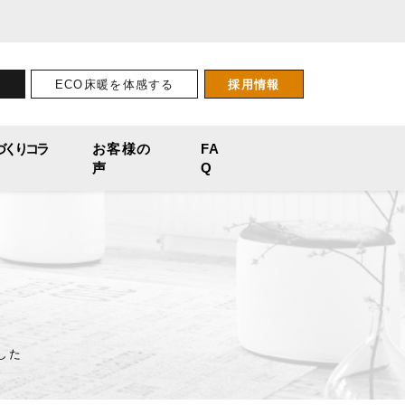
せ
ECO床暖を体感する
採用情報
づくりコラ
お客様の
FA
声
Q
した