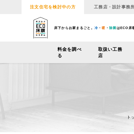
注文住宅を検討中の方
工務店・設計事務
床下からお家まるごと。
冷
・
暖
・
除菌
はECO床
料金を調べ
取扱い工務
る
店
ト