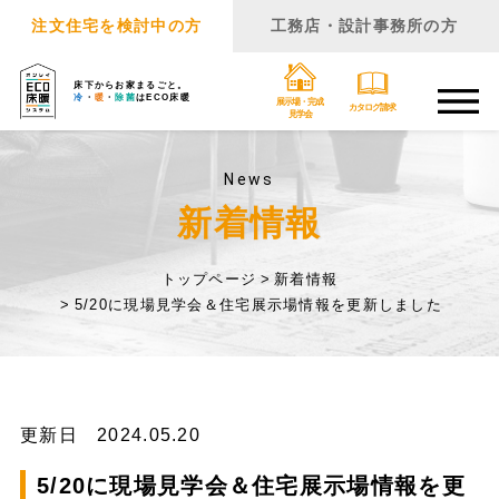
注文住宅を検討中の方
工務店・設計事務所の方
床下からお家まるごと。
冷
・
暖
・
除菌
はECO床暖
展示場・完成
カタログ請求
見学会
News
新着情報
トップページ
新着情報
5/20に現場見学会＆住宅展示場情報を更新しました
更新日 2024.05.20
5/20に現場見学会＆住宅展示場情報を更