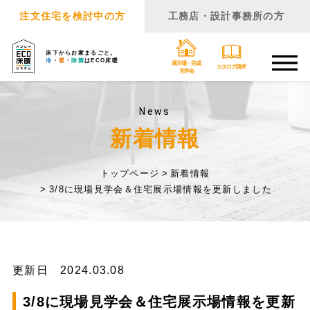
注文住宅を検討中の方
工務店・設計事務所の方
床下からお家まるごと。
冷
・
暖
・
除菌
はECO床暖
展示場・完成
カタログ請求
見学会
News
新着情報
トップページ
新着情報
3/8に現場見学会＆住宅展示場情報を更新しました
更新日 2024.03.08
3/8に現場見学会＆住宅展示場情報を更新