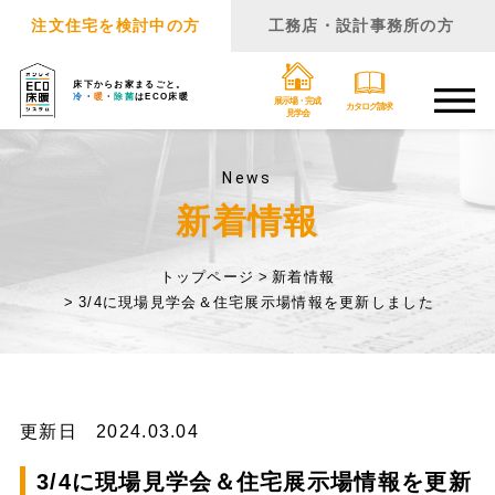
注文住宅を検討中の方
工務店・設計事務所の方
床下からお家まるごと。
冷
・
暖
・
除菌
はECO床暖
展示場・完成
カタログ請求
見学会
News
新着情報
トップページ
新着情報
3/4に現場見学会＆住宅展示場情報を更新しました
更新日 2024.03.04
3/4に現場見学会＆住宅展示場情報を更新