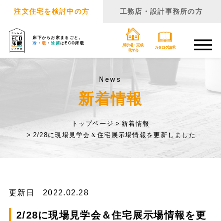
注文住宅を検討中の方
工務店・設計事務所の方
床下からお家まるごと。
冷
・
暖
・
除菌
はECO床暖
展示場・完成
カタログ請求
見学会
News
新着情報
トップページ
新着情報
2/28に現場見学会＆住宅展示場情報を更新しました
更新日 2022.02.28
2/28に現場見学会＆住宅展示場情報を更