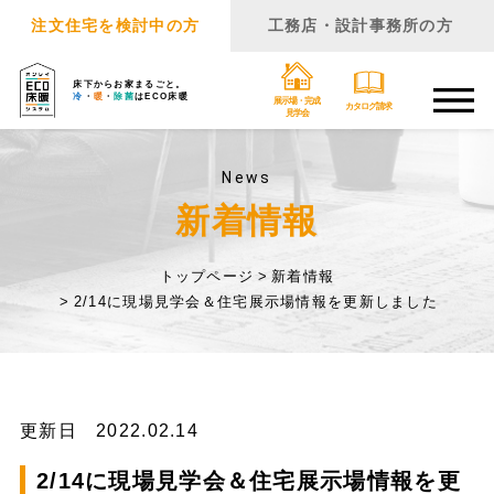
注文住宅を検討中の方
工務店・設計事務所の方
床下からお家まるごと。
冷
・
暖
・
除菌
はECO床暖
展示場・完成
カタログ請求
見学会
News
新着情報
トップページ
新着情報
2/14に現場見学会＆住宅展示場情報を更新しました
更新日 2022.02.14
2/14に現場見学会＆住宅展示場情報を更