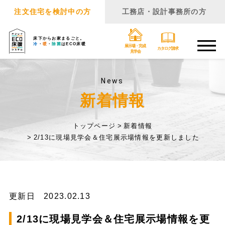
注文住宅を検討中の方
工務店・設計事務所の方
床下からお家まるごと。
冷
・
暖
・
除菌
はECO床暖
展示場・完成
カタログ請求
見学会
News
新着情報
トップページ
新着情報
2/13に現場見学会＆住宅展示場情報を更新しました
更新日 2023.02.13
2/13に現場見学会＆住宅展示場情報を更