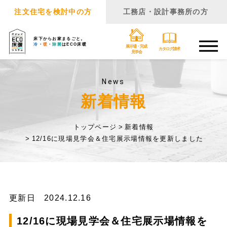
注文住宅を検討中の方
工務店・設計事務所の方
床下からお家まるごと。
冷
・
暖
・
除菌
はECO床暖
展示場・完成
カタログ請求
見学会
News
新着情報
トップページ
新着情報
12/16に現場見学会＆住宅展示場情報を更新しました
更新日 2024.12.16
12/16に現場見学会＆住宅展示場情報を