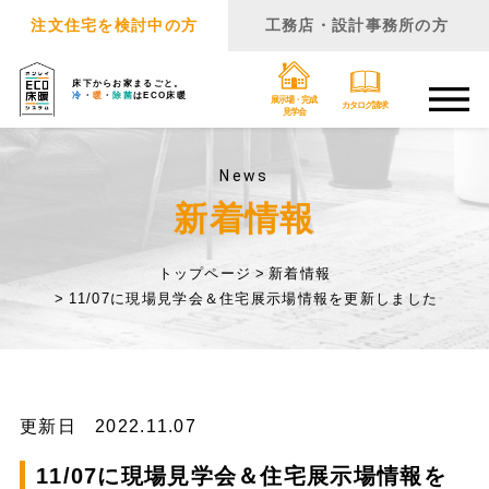
注文住宅を検討中の方
工務店・設計事務所の方
床下からお家まるごと。
冷
・
暖
・
除菌
はECO床暖
展示場・完成
カタログ請求
見学会
News
新着情報
トップページ
新着情報
11/07に現場見学会＆住宅展示場情報を更新しました
更新日 2022.11.07
11/07に現場見学会＆住宅展示場情報を