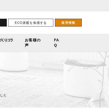
せ
ECO床暖を体感する
採用情報
づくりコラ
お客様の
FA
声
Q
ました