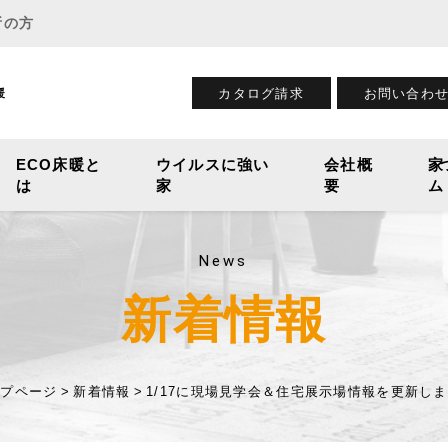
所の方
カタログ請求
お問い合わ
暖
ECO床暖と
ウイルスに強い
会社概
家
は
家
要
ム
News
新着情報
ップページ
新着情報
1/17に現場見学会＆住宅展示場情報を更新し