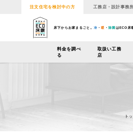
注文住宅を検討中の方
工務店・設計事務
床下からお家まるごと。
冷
・
暖
・
除菌
はECO床
料金を調べ
取扱い工務
る
店
ト