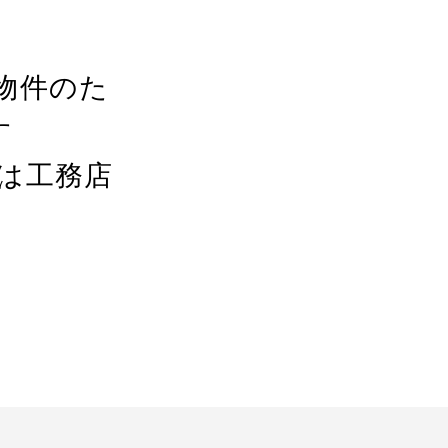
物件のた
す
細は工務店