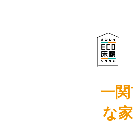
一関
な家