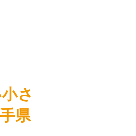
い小さ
岩手県